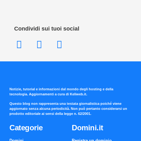
Condividi sui tuoi social
Notizie, tutorial e informazioni dal mondo degli hosting e della
tecnologia. Aggiornamenti a cura di Keliweb.it.
Questo blog non rappresenta una testata giornalistica poiché viene
aggiornato senza alcuna periodicità. Non può pertanto considerarsi un
prodotto editoriale ai sensi della legge n. 62/2001.
Categorie
Domini.it
Domini
Registra un dominio