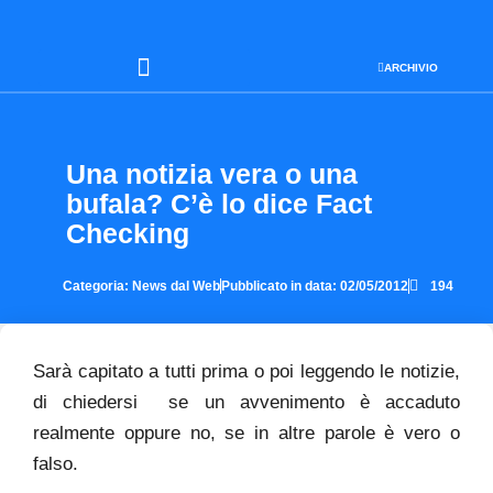
ARCHIVIO
SEO & WEB MARKETING
Una notizia vera o una
bufala? C’è lo dice Fact
Checking
Categoria:
News dal Web
Pubblicato in data:
02/05/2012
194
Sarà capitato a tutti prima o poi leggendo le notizie,
di chiedersi se un avvenimento è accaduto
realmente oppure no, se in altre parole è vero o
falso.