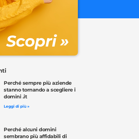
€ 32.90 + 
Gestione DN
Scopri »
Ordina o
nti
Perché sempre più aziende
stanno tornando a scegliere i
domini .it
Leggi di più »
Perché alcuni domini
sembrano più affidabili di