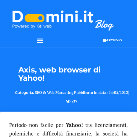
ARCHIVIO
SEO & WEB MARKETING
Axis, web browser di
Yahoo!
Categoria:
SEO & Web Marketing
Pubblicato in data:
24/05/2012
217
Periodo non facile per
Yahoo!
tra licenziamenti,
polemiche e difficoltà finanziarie, la società ha