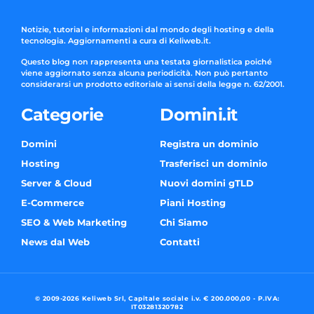
Notizie, tutorial e informazioni dal mondo degli hosting e della
tecnologia. Aggiornamenti a cura di Keliweb.it.
Questo blog non rappresenta una testata giornalistica poiché
viene aggiornato senza alcuna periodicità. Non può pertanto
considerarsi un prodotto editoriale ai sensi della legge n. 62/2001.
Categorie
Domini.it
Domini
Registra un dominio
Hosting
Trasferisci un dominio
Server & Cloud
Nuovi domini gTLD
E-Commerce
Piani Hosting
SEO & Web Marketing
Chi Siamo
News dal Web
Contatti
© 2009-2026 Keliweb Srl, Capitale sociale i.v. € 200.000,00 - P.IVA:
IT03281320782