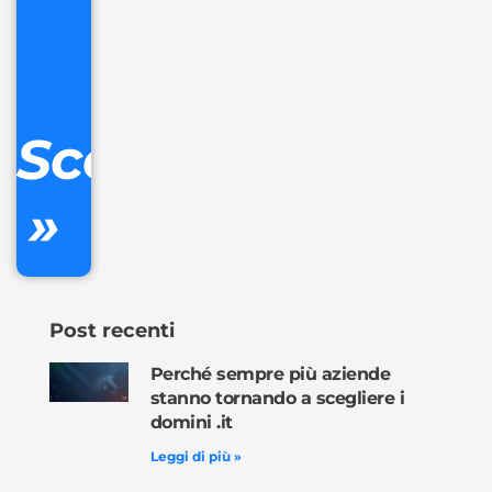
32.90
+
IVA/anno
Gestione
DNS
Scopri
inclusa
»
Ordina
ora »
Post recenti
Perché sempre più aziende
stanno tornando a scegliere i
domini .it
Leggi di più »