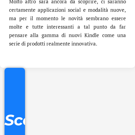
Molto altro sarà ancora da scoprire, ci saranno
certamente applicazioni social e modalità nuove,
ma per il momento le novità sembrano essere
molte e tutte interessanti a tal punto da far
pensare alla gamma di nuovi Kindle come una
.online
serie di prodotti realmente innovativa.
€
32.90
+
IVA/anno
Gestione
DNS
Scopri
inclusa
Ordina