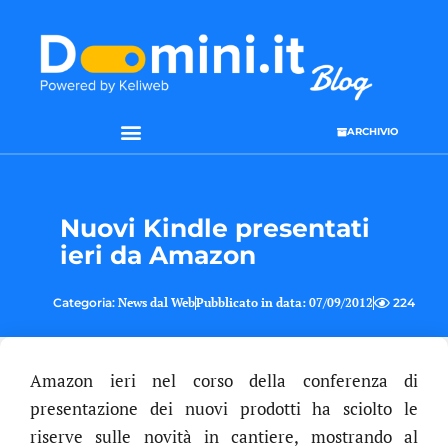
ARCHIVIO
SEO & WEB MARKETING
Nuovi Kindle presentati
ieri da Amazon
Categoria:
News dal Web
Pubblicato in data:
07/09/2012
224
Amazon ieri nel corso della conferenza di
presentazione dei nuovi prodotti ha sciolto le
riserve sulle novità in cantiere, mostrando al