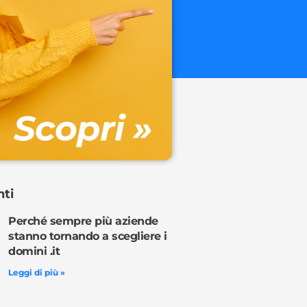
.onl
€ 32.90 + 
Gestione DN
Scopri »
Ordina o
nti
Perché sempre più aziende
stanno tornando a scegliere i
domini .it
Leggi di più »