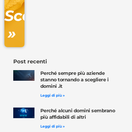
DNS
Scopri
inclusa
»
Ordina
ora »
Post recenti
Perché sempre più aziende
stanno tornando a scegliere i
domini .it
Leggi di più »
Perché alcuni domini sembrano
più affidabili di altri
Leggi di più »