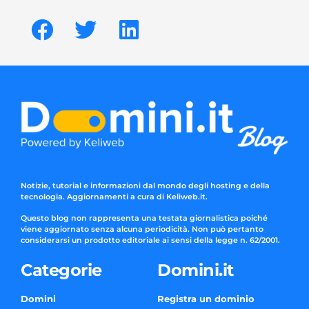
Notizie, tutorial e informazioni dal mondo degli hosting e della
tecnologia. Aggiornamenti a cura di Keliweb.it.
Questo blog non rappresenta una testata giornalistica poiché
viene aggiornato senza alcuna periodicità. Non può pertanto
considerarsi un prodotto editoriale ai sensi della legge n. 62/2001.
Categorie
Domini.it
Domini
Registra un dominio