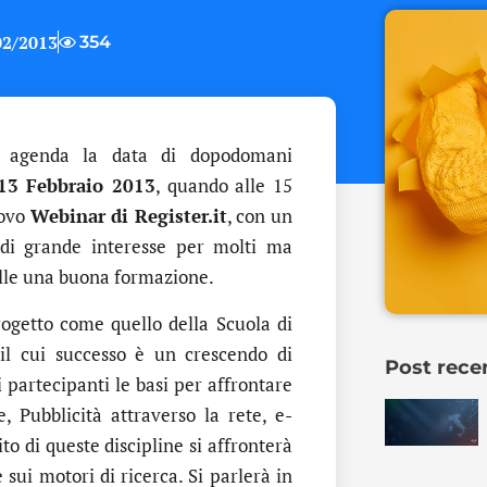
02/2013
354
n agenda la data di dopodomani
13 Febbraio 2013
, quando alle 15
uovo
Webinar di Register.it
, con un
di grande interesse per molti ma
alle una buona formazione.
rogetto come quello della Scuola di
il cui successo è un crescendo di
Post rece
 partecipanti le basi per affrontare
 Pubblicità attraverso la rete, e-
o di queste discipline si affronterà
 sui motori di ricerca. Si parlerà in