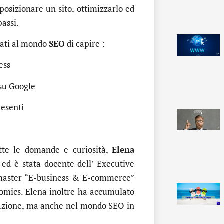
posizionare un sito, ottimizzarlo ed
passi.
egati al mondo
SEO
di capire :
ess
 su Google
resenti
tte le domande e curiosità,
Elena
ed è stata docente dell’ Executive
 master “E-business & E-commerce”
nomics. Elena inoltre ha accumulato
mazione, ma anche nel mondo SEO in