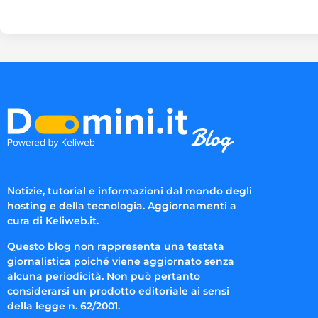
Notizie, tutorial e informazioni dal mondo degli
hosting e della tecnologia. Aggiornamenti a
cura di Keliweb.it.
Questo blog non rappresenta una testata
giornalistica poiché viene aggiornato senza
alcuna periodicità. Non può pertanto
considerarsi un prodotto editoriale ai sensi
della legge n. 62/2001.