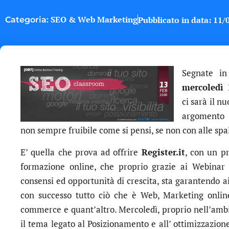
SEO & Web Marketing
Pubblicato in data:
11/
Categoria:
Segnate i
mercoledì 
ci sarà il n
argomento 
non sempre fruibile come si pensi, se non con alle sp
E’ quella che prova ad offrire
Register.it
, con un p
formazione online, che proprio grazie ai Webinar 
consensi ed opportunità di crescita, sta garantendo ai
con successo tutto ciò che è Web, Marketing online,
commerce e quant’altro. Mercoledì, proprio nell’ambit
il tema legato al Posizionamento e all’ ottimizzazione