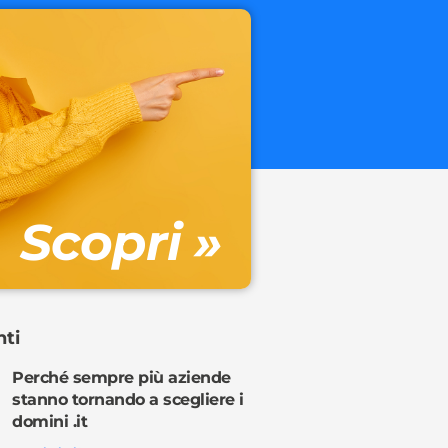
.onl
€ 32.90 + 
Gestione DN
Scopri »
Ordina o
nti
Perché sempre più aziende
stanno tornando a scegliere i
domini .it