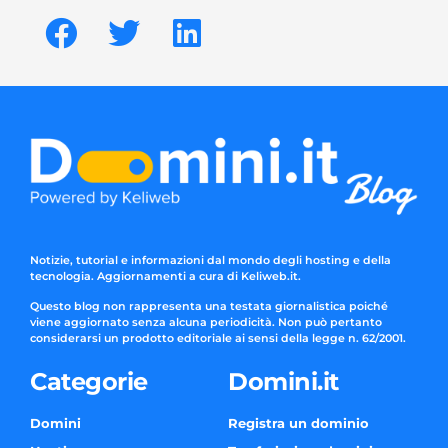
Notizie, tutorial e informazioni dal mondo degli hosting e della
tecnologia. Aggiornamenti a cura di Keliweb.it.
Questo blog non rappresenta una testata giornalistica poiché
viene aggiornato senza alcuna periodicità. Non può pertanto
considerarsi un prodotto editoriale ai sensi della legge n. 62/2001.
Categorie
Domini.it
Domini
Registra un dominio