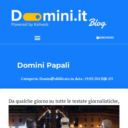
ARCHIVIO
SEO & WEB MARKETING
Domini Papali
Categoria:
Domini
Pubblicato in data:
19/03/2013
211
D
a qualche giorno su tutte le testate giornalistiche,