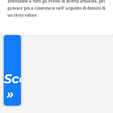
attenzione a tutti gli eventi di stretta attualità, per
provare poi a cimentarsi nell’ acquisto di domini di
.online
un certo valore.
€
32.90
+
IVA/anno
Gestione
DNS
Scopri
inclusa
»
Ordina
ora »