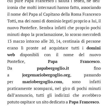
cui pure Papa Francesco I saluta i fedeli, né dell’
ironia che molti internauti hanno fatto, associando
il nome del Papa al Capitano della Roma Francesco
Totti, ma dei nomi di dominio legati proprio a lui, il
nuovo Pontefice. Sembra infatti che proprio pochi
minuti dopo la proclamazione, lo scorso mercoledì
13 marzo intorno alle 20, 14, centinaia di persone
erano lì pronte ad acquistare tutti i
domini
web
disponibili con il nome del nuovo
Pontefice,
Papa Francesco
.
Da
papabergoglio.it
fino
a
jorgemariobergoglio.org
, passando
per
mariobergoglio.com
, sono infatti
praticamente scomparsi, nel giro di pochi minuti
dall’annuncio, tutti gli indirizzi che avrebbero
potuto ospitare un sito dedicato a
Papa Francesco
.