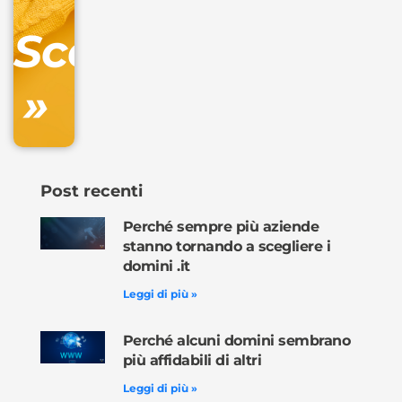
DNS
Scopri
inclusa
»
Ordina
ora »
Post recenti
Perché sempre più aziende
stanno tornando a scegliere i
domini .it
Leggi di più »
Perché alcuni domini sembrano
più affidabili di altri
Leggi di più »