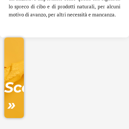
lo spreco di cibo e di prodotti naturali, per alcuni
.online
motivo di avanzo, per altri necessità e mancanza.
€
32.90
+
IVA/anno
Gestione
DNS
Scopri
inclusa
»
Ordina
ora »