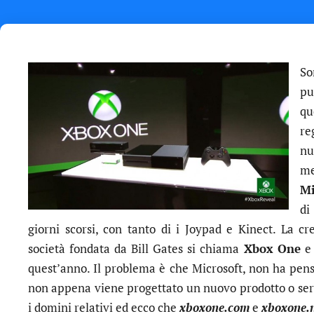
So
pu
qu
re
nu
me
Mi
di
giorni scorsi, con tanto di i Joypad e Kinect. La c
società fondata da Bill Gates si chiama
Xbox One
e 
quest’anno. Il problema è che Microsoft, non ha pensa
non appena viene progettato un nuovo prodotto o ser
i domini relativi ed ecco che
xboxone.com
e
xboxone.