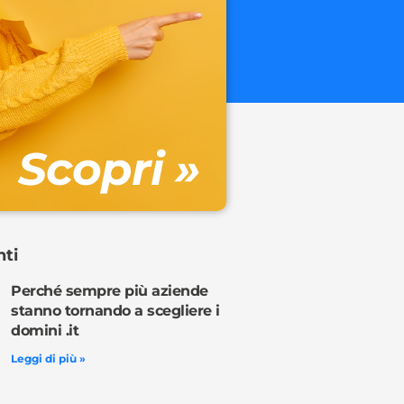
.onl
€ 32.90 + 
Gestione DN
Scopri »
Ordina o
nti
Perché sempre più aziende
stanno tornando a scegliere i
domini .it
Leggi di più »