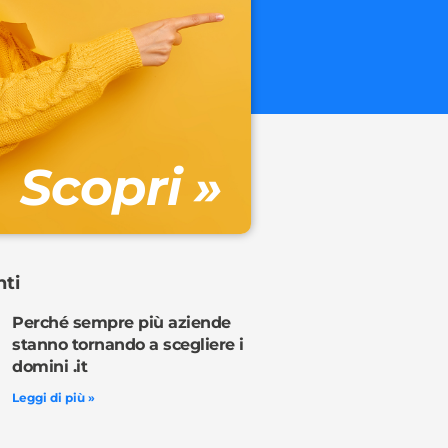
.onl
€ 32.90 + 
Gestione DN
Scopri »
Ordina o
nti
Perché sempre più aziende
stanno tornando a scegliere i
domini .it
Leggi di più »