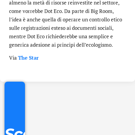
almeno la metà di risorse reinvestite nel settore,
come vorrebbe Dot Eco. Da parte di Big Room,
l’idea è anche quella di operare un controllo etico
sulle registrazioni esteso ai documenti sociali,
mentre Dot Eco richiederebbe una semplice e
generica adesione ai principi dell’ecologismo.
.online
Via
The Star
€
32.90
+
IVA/anno
Gestione
DNS
Scopri
inclusa