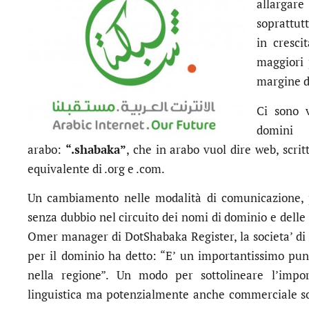
allargare
soprattut
in cresci
maggiori 
margine d
Ci sono v
domin
arabo:
“.shabaka”
, che in arabo vuol dire web, scrit
equivalente di .org e .com.
Un cambiamento nelle modalità di comunicazione, 
senza dubbio nel circuito dei nomi di dominio e delle
Omer manager di DotShabaka Register, la societa’ di D
per il dominio ha detto: “E’ un importantissimo punto
nella regione”. Un modo per sottolineare l’impo
linguistica ma potenzialmente anche commerciale so