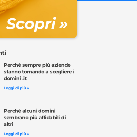
Gestione DN
Scopri »
Ordina o
nti
Perché sempre più aziende
stanno tornando a scegliere i
domini .it
Leggi di più »
Perché alcuni domini
sembrano più affidabili di
altri
Leggi di più »