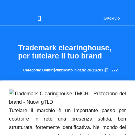
ARCHIVIO
SEO & WEB MARKETING
Trademark clearinghouse,
per tutelare il tuo brand
Categoria:
Domini
Pubblicato in data:
28/11/2013
272
Tutelare il marchio è un importante passo per
costruire in rete una presenza solida, ben
strutturata, fortemente identificativa. Nel mondo dei