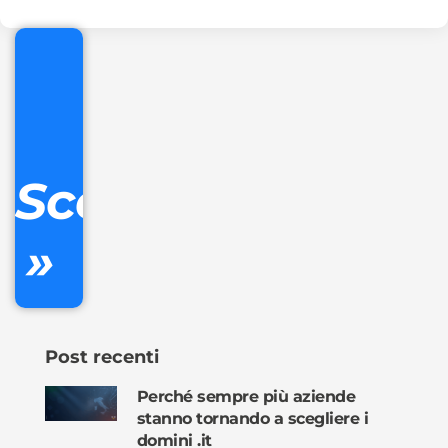
€
32.90
+
IVA/anno
Gestione
DNS
Scopri
inclusa
»
Ordina
ora »
Post recenti
Perché sempre più aziende
stanno tornando a scegliere i
domini .it