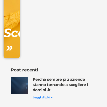
+
IVA/anno
Gestione
DNS
Scopri
inclusa
»
Ordina
ora »
Post recenti
Perché sempre più aziende
stanno tornando a scegliere i
domini .it
Leggi di più »