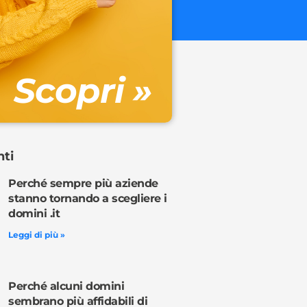
€ 32.90 + 
Gestione DN
Scopri »
Ordina o
nti
Perché sempre più aziende
stanno tornando a scegliere i
domini .it
Leggi di più »
Perché alcuni domini
sembrano più affidabili di