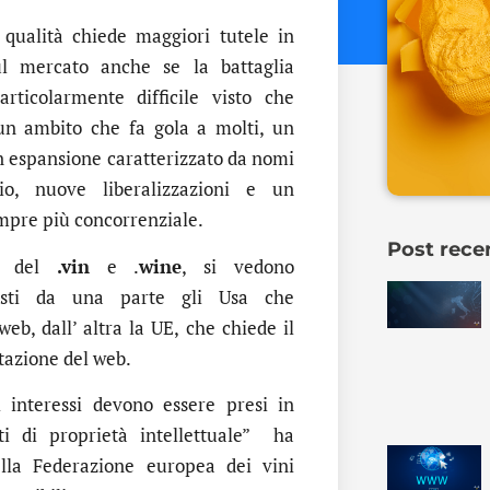
i qualità chiede maggiori tutele in
ul mercato anche se la battaglia
rticolarmente difficile visto che
un ambito che fa gola a molti, un
n espansione caratterizzato da nomi
io, nuove liberalizzazioni e un
pre più concorrenziale.
Post rece
o del
.vin
e .
wine
, si vedono
osti da una parte gli Usa che
web, dall’ altra la UE, che chiede il
tazione del web.
 interessi devono essere presi in
tti di proprietà intellettuale” ha
ella Federazione europea dei vini