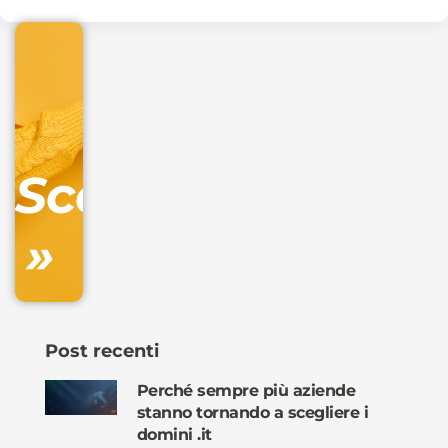
€
32.90
+
IVA/anno
Gestione
DNS
Scopri
inclusa
»
Ordina
ora »
Post recenti
Perché sempre più aziende
stanno tornando a scegliere i
domini .it