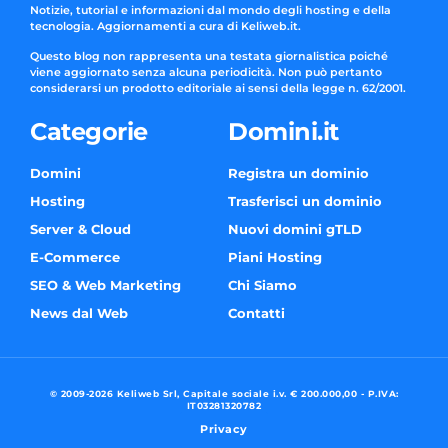
Notizie, tutorial e informazioni dal mondo degli hosting e della
tecnologia. Aggiornamenti a cura di Keliweb.it.
Questo blog non rappresenta una testata giornalistica poiché
viene aggiornato senza alcuna periodicità. Non può pertanto
considerarsi un prodotto editoriale ai sensi della legge n. 62/2001.
Categorie
Domini.it
Domini
Registra un dominio
Hosting
Trasferisci un dominio
Server & Cloud
Nuovi domini gTLD
E-Commerce
Piani Hosting
SEO & Web Marketing
Chi Siamo
News dal Web
Contatti
© 2009-2026 Keliweb Srl, Capitale sociale i.v. € 200.000,00 - P.IVA:
IT03281320782
Privacy