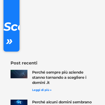
IVA/anno
Gestione
DNS
Scopri
inclusa
»
Ordina
ora »
Post recenti
Perché sempre più aziende
stanno tornando a scegliere i
domini .it
Leggi di più »
Perché alcuni domini sembrano