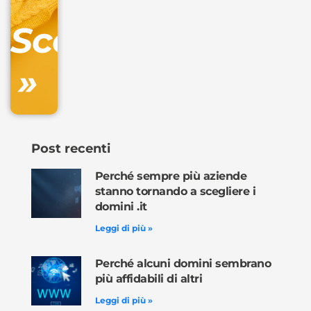
DNS
Scopri
inclusa
»
Ordina
ora »
Post recenti
Perché sempre più aziende
stanno tornando a scegliere i
domini .it
Leggi di più »
Perché alcuni domini sembrano
più affidabili di altri
Leggi di più »