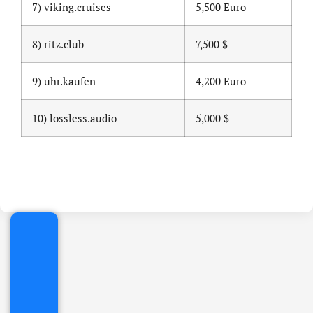
7) viking.cruises
5,500 Euro
8) ritz.club
7,500 $
9) uhr.kaufen
4,200 Euro
10) lossless.audio
5,000 $
.online
€
32.90
+
IVA/anno
Gestione
DNS