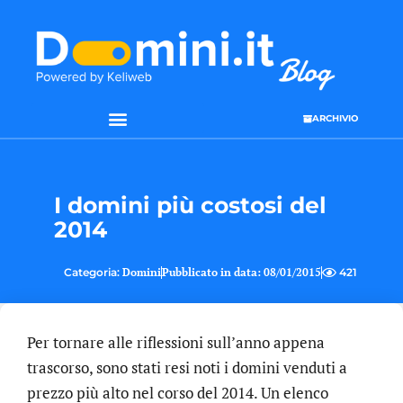
ARCHIVIO
SEO & WEB MARKETING
I domini più costosi del
2014
Categoria:
Domini
Pubblicato in data:
08/01/2015
421
Per tornare alle riflessioni sull’anno appena
trascorso, sono stati resi noti i domini venduti a
prezzo più alto nel corso del 2014. Un elenco