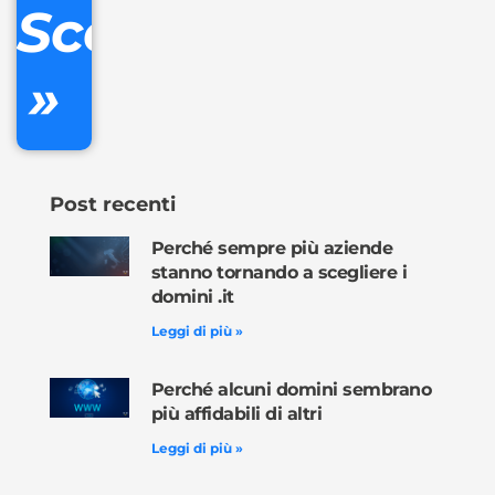
Scopri
inclusa
»
Ordina
ora »
Post recenti
Perché sempre più aziende
stanno tornando a scegliere i
domini .it
Leggi di più »
Perché alcuni domini sembrano
più affidabili di altri
Leggi di più »