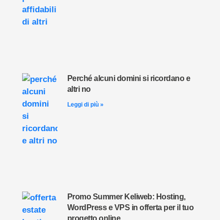
Perché alcuni domini si ricordano e
altri no
Leggi di più »
Promo Summer Keliweb: Hosting,
WordPress e VPS in offerta per il tuo
progetto online