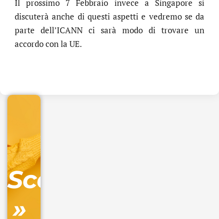
Il prossimo 7 Febbraio invece a Singapore si
discuterà anche di questi aspetti e vedremo se da
parte dell’ICANN ci sarà modo di trovare un
accordo con la UE.
.online
€
32.90
+
IVA/anno
Gestione
DNS
Scopri
inclusa
»
Ordina
ora »