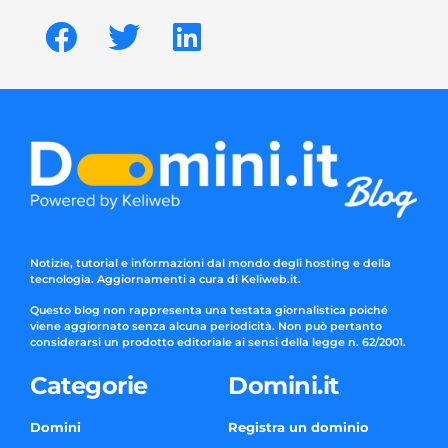
Notizie, tutorial e informazioni dal mondo degli hosting e della
tecnologia. Aggiornamenti a cura di Keliweb.it.
Questo blog non rappresenta una testata giornalistica poiché
viene aggiornato senza alcuna periodicità. Non può pertanto
considerarsi un prodotto editoriale ai sensi della legge n. 62/2001.
Categorie
Domini.it
Domini
Registra un dominio