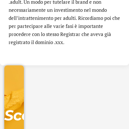
.adult. Un modo per tutelare il brand e non
necessariamente un investimento nel mondo
dell’intrattenimento per adulti. Ricordiamo poi che
per partecipare alle varie fasi è importante
procedere con lo stesso Registrar che aveva già
.online
registrato il dominio .xxx.
€
32.90
+
IVA/anno
Gestione
DNS
Scopri
inclusa
Ordina