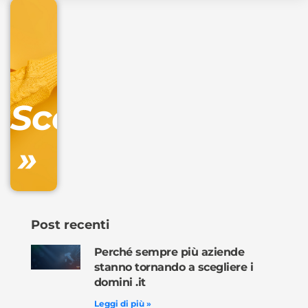
€
32.90
+
IVA/anno
Gestione
DNS
Scopri
inclusa
»
Ordina
ora »
Post recenti
Perché sempre più aziende
stanno tornando a scegliere i
domini .it
Leggi di più »