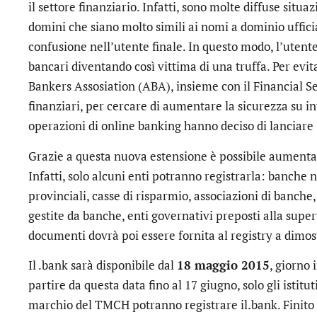
il settore finanziario. Infatti, sono molte diffuse situa
domini che siano molto simili ai nomi a dominio ufficia
confusione nell’utente finale. In questo modo, l’utente 
bancari diventando così vittima di una truffa. Per evit
Bankers Assosiation (ABA), insieme con il Financial Ser
finanziari, per cercare di aumentare la sicurezza su in
operazioni di online banking hanno deciso di lanciare
Grazie a questa nuova estensione è possibile aumentare
Infatti, solo alcuni enti potranno registrarla: banche na
provinciali, casse di risparmio, associazioni di banche, 
gestite da banche, enti governativi preposti alla super
documenti dovrà poi essere fornita al registry a dimos
Il .bank sarà disponibile dal
18 maggio 2015
, giorno 
partire da questa data fino al 17 giugno, solo gli istitu
marchio del TMCH potranno registrare il.bank. Finito il