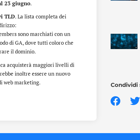
al 23 giugno
.
vi TLD
. La lista completa dei
irizzo:
embers sono marchiati con un
riodo di GA, dove tutti coloro che
are il dominio.
ca acquisterà maggiori livelli di
otrebbe inoltre essere un nuovo
di web marketing.
Condividi 