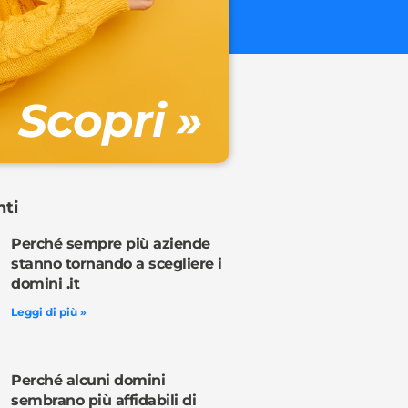
€ 32.90 + 
Gestione DN
Scopri »
Ordina o
nti
Perché sempre più aziende
stanno tornando a scegliere i
domini .it
Leggi di più »
Perché alcuni domini
sembrano più affidabili di