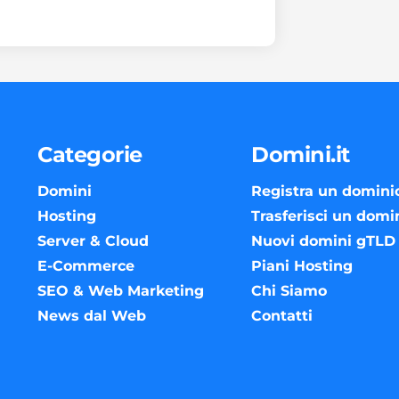
Categorie
Domini.it
Domini
Registra un domini
Hosting
Trasferisci un domi
Server & Cloud
Nuovi domini gTLD
E-Commerce
Piani Hosting
SEO & Web Marketing
Chi Siamo
News dal Web
Contatti