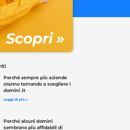
€ 32.90 + 
Gestione DN
Scopri »
Ordina o
nti
Perché sempre più aziende
stanno tornando a scegliere i
domini .it
Leggi di più »
Perché alcuni domini
sembrano più affidabili di