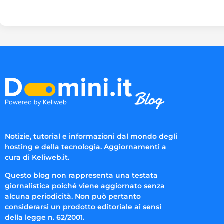
Notizie, tutorial e informazioni dal mondo degli
hosting e della tecnologia. Aggiornamenti a
cura di Keliweb.it.
Questo blog non rappresenta una testata
giornalistica poiché viene aggiornato senza
alcuna periodicità. Non può pertanto
considerarsi un prodotto editoriale ai sensi
della legge n. 62/2001.