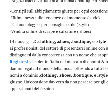
-Negozi fisici o virtuali di alta moda (.boutique o .shoe
-Consigli sull’abbigliamento giusto per ogni occasione
-Ultime news sulle tendenze del momento (.style)
-Fashion blogger per consigli di stile (.style)
-Vendita online di scarpe e calzature (.shoes)
I 4 nuovi gTLD .
clothing, .shoes, .boutique, e .styl
ai professionisti del settore di presentarsi online con u
distinguersi dalla concorrenza con un nome che rappre
Register.it,
leader in Italia nel mercato di domini & h
domini legati al mondo della moda offrendo a tutti l’o
nomi a dominio .
clothing, .shoes, .boutique, e .style
giugno. Un’occasione davvero da non perdere per gli op
appassionati del fashion.