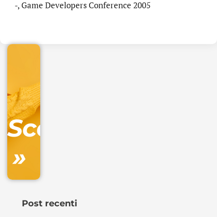
.online
-, Game Developers Conference 2005
€
32.90
+
IVA/anno
Gestione
DNS
Scopri
inclusa
»
Ordina
ora »
Post recenti