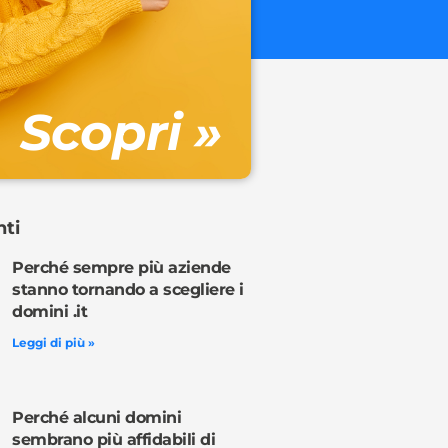
€ 32.90 + 
Gestione DN
Scopri »
Ordina o
nti
Perché sempre più aziende
stanno tornando a scegliere i
domini .it
Leggi di più »
Perché alcuni domini
sembrano più affidabili di