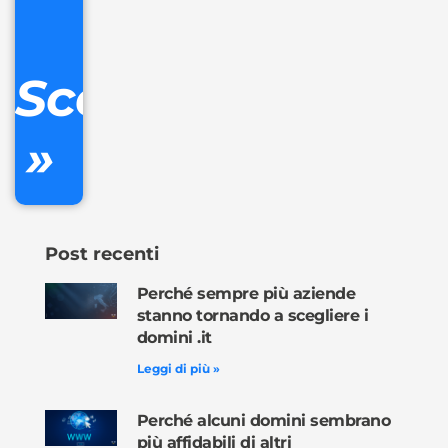
IVA/anno
Gestione
DNS
Scopri
inclusa
»
Ordina
ora »
Post recenti
Perché sempre più aziende
stanno tornando a scegliere i
domini .it
Leggi di più »
Perché alcuni domini sembrano
più affidabili di altri