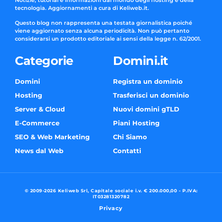
Notizie, tutorial e informazioni dal mondo degli hosting e della
tecnologia. Aggiornamenti a cura di Keliweb.it.
Questo blog non rappresenta una testata giornalistica poiché
viene aggiornato senza alcuna periodicità. Non può pertanto
considerarsi un prodotto editoriale ai sensi della legge n. 62/2001.
Categorie
Domini.it
Domini
Registra un dominio
Hosting
Trasferisci un dominio
Server & Cloud
Nuovi domini gTLD
E-Commerce
Piani Hosting
SEO & Web Marketing
Chi Siamo
News dal Web
Contatti
© 2009-2026 Keliweb Srl, Capitale sociale i.v. € 200.000,00 - P.IVA:
IT03281320782
Privacy