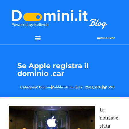
ARCHIVIO
SEO & WEB MARKETING
Se Apple registra il
dominio .car
Categoria:
Domini
Pubblicato in data:
12/01/2016
270
La
notizia è
stata