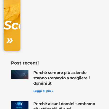
IVA/anno
Gestione
DNS
Scopri
inclusa
»
Ordina
ora »
Post recenti
Perché sempre più aziende
stanno tornando a scegliere i
domini .it
Leggi di più »
Perché alcuni domini sembrano