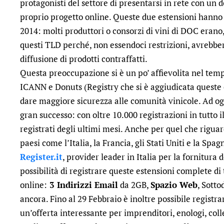
protagonisti del settore di presentarsi in rete con un
proprio progetto online.
Queste due estensioni hanno f
2014: molti produttori o consorzi di vini di DOC erano, 
questi TLD perché, non essendoci restrizioni, avrebbe
diffusione di prodotti contraffatti.
Questa preoccupazione si è un po’ affievolita nel temp
ICANN e Donuts (Registry che si è aggiudicata queste 
dare maggiore sicurezza alle comunità vinicole.
Ad og
gran successo: con oltre 10.000 registrazioni in tutto 
registrati degli ultimi mesi. Anche per quel che riguard
paesi come l’Italia, la Francia, gli Stati Uniti e la Spag
Register.it
, provider leader in Italia per la fornitura 
possibilità di registrare queste estensioni complete di 
online:
3 Indirizzi Email
da 2GB,
Spazio Web
, Sotto
ancora.
Fino al 29 Febbraio è inoltre possibile registra
un’offerta interessante per imprenditori, enologi, colle