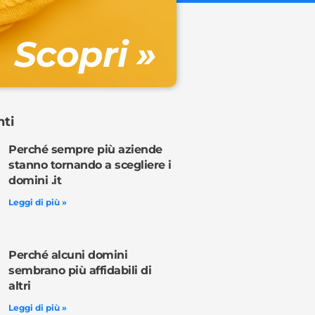
Gestione DN
Scopri »
Ordina o
nti
Perché sempre più aziende
stanno tornando a scegliere i
domini .it
Leggi di più »
Perché alcuni domini
sembrano più affidabili di
altri
Leggi di più »