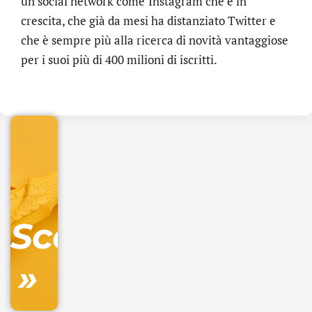
un social network come
Instagram che è in
crescita, che già da mesi ha distanziato Twitter e
che è sempre più alla ricerca di novità vantaggiose
.online
per i suoi più di 400 milioni di iscritti.
€
32.90
+
IVA/anno
Gestione
DNS
Scopri
inclusa
»
Ordina
ora »