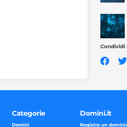
Condividi 
Categorie
Domini.it
Domini
Registra un domini