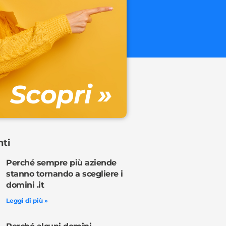
.onl
€ 32.90 + 
Gestione DN
Scopri »
Ordina o
nti
Perché sempre più aziende
stanno tornando a scegliere i
domini .it
Leggi di più »