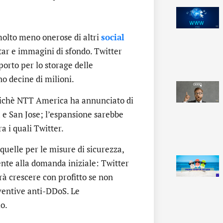
 molto meno onerose di altri
social
atar e immagini di sfondo. Twitter
orto per lo storage delle
no decine di milioni.
poichè NTT America ha annunciato di
 e San Jose; l’espansione sarebbe
ra i quali Twitter.
quelle per le misure di sicurezza,
nte alla domanda iniziale: Twitter
à crescere con profitto se non
eventive anti-DDoS. Le
io.