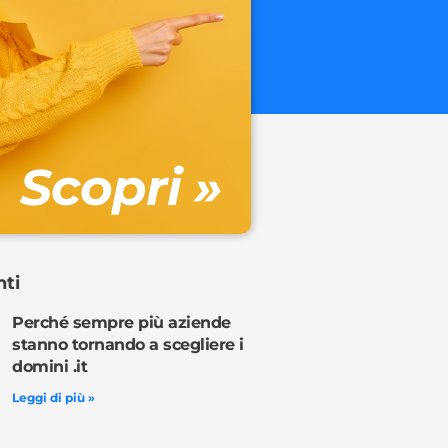
.onl
€ 32.90 + 
Gestione DN
Scopri »
Ordina o
nti
Perché sempre più aziende
stanno tornando a scegliere i
domini .it
Leggi di più »