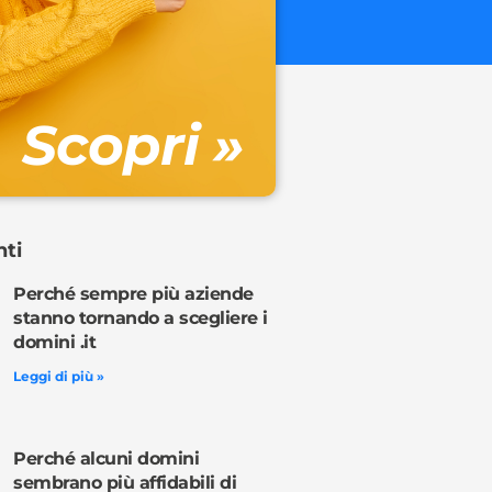
€ 32.90 + 
Gestione DN
Scopri »
Ordina o
nti
Perché sempre più aziende
stanno tornando a scegliere i
domini .it
Leggi di più »
Perché alcuni domini
sembrano più affidabili di