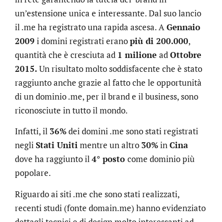
un’estensione unica e interessante. Dal suo lancio
il .me ha registrato una rapida ascesa. A
Gennaio
2009
i domini registrati erano
più di 200.000
,
quantità che è cresciuta ad
1 milione
ad
Ottobre
2015.
Un risultato molto soddisfacente che è stato
raggiunto anche grazie al fatto che le opportunità
di un dominio .me, per il brand e il business, sono
riconosciute in tutto il mondo.
Infatti, il
36%
dei domini .me sono stati registrati
negli
Stati Uniti
mentre un altro
30%
in
Cina
dove ha raggiunto il
4° posto
come dominio più
popolare.
Riguardo ai siti .me che sono stati realizzati,
recenti studi (fonte domain.me) hanno evidenziato
dettagli tecnici e di design molto interessanti ad