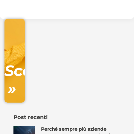
.online
€
32.90
+
IVA/anno
Gestione
DNS
Scopri
inclusa
»
Ordina
ora »
Post recenti
Perché sempre più aziende