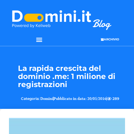
ARCHIVIO
La rapida crescita del
dominio .me: 1 milione di
registrazioni
Categoria:
Domini
Pubblicato in data:
20/05/2016
289