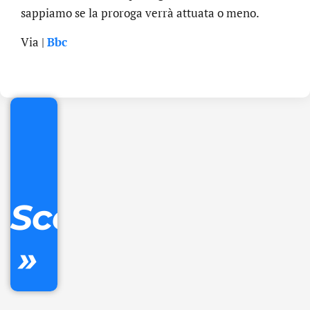
sappiamo se la proroga verrà attuata o meno.
.online
Via |
Bbc
€
32.90
+
IVA/anno
Gestione
DNS
Scopri
inclusa
»
Ordina
ora »