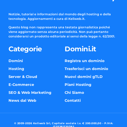
Notizie, tutorial e informazioni dal mondo degli hosting e della
tecnologia. Aggiornamenti a cura di Keliweb.it.
Questo blog non rappresenta una testata giornalistica poiché
viene aggiornato senza alcuna periodicità. Non può pertanto
considerarsi un prodotto editoriale ai sensi della legge n. 62/2001.
Categorie
Domini.it
Domini
Registra un dominio
Hosting
Trasferisci un dominio
Server & Cloud
Nuovi domini gTLD
E-Commerce
Piani Hosting
SEO & Web Marketing
Chi Siamo
News dal Web
Contatti
© 2009-2026 Keliweb Srl, Capitale sociale i.v. € 200.000,00 - P.IVA:
IT03281320782