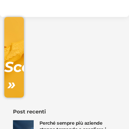
.online
€
32.90
+
IVA/anno
Gestione
DNS
Scopri
inclusa
»
Ordina
ora »
Post recenti
Perché sempre più aziende