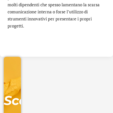
molti dipendenti che spesso lamentano la scarsa
comunicazione interna o forse l’utilizzo di
strumenti innovativi per presentare i propri
progetti.
.online
€
32.90
+
IVA/anno
Gestione
DNS
Scopri
inclusa
Ordina