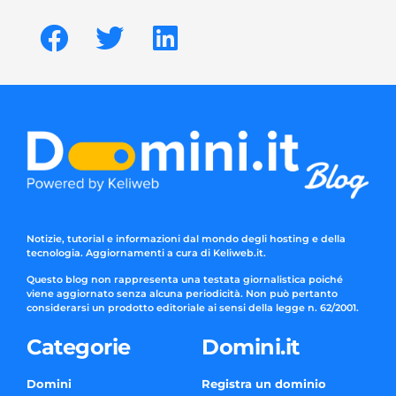
Notizie, tutorial e informazioni dal mondo degli hosting e della
tecnologia. Aggiornamenti a cura di Keliweb.it.
Questo blog non rappresenta una testata giornalistica poiché
viene aggiornato senza alcuna periodicità. Non può pertanto
considerarsi un prodotto editoriale ai sensi della legge n. 62/2001.
Categorie
Domini.it
Domini
Registra un dominio