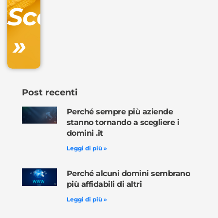
Scopri
inclusa
»
Ordina
ora »
Post recenti
Perché sempre più aziende
stanno tornando a scegliere i
domini .it
Leggi di più »
Perché alcuni domini sembrano
più affidabili di altri
Leggi di più »