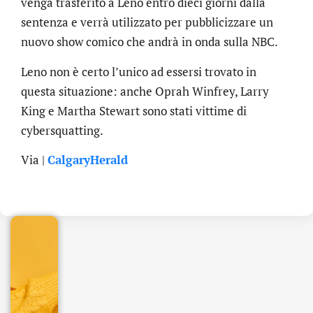
venga trasferito a Leno entro dieci giorni dalla
sentenza e verrà utilizzato per pubblicizzare un
nuovo show comico che andrà in onda sulla NBC.
Leno non è certo l’unico ad essersi trovato in
questa situazione: anche Oprah Winfrey, Larry
King e Martha Stewart sono stati vittime di
cybersquatting.
.online
Via |
CalgaryHerald
€
32.90
+
IVA/anno
Gestione
DNS