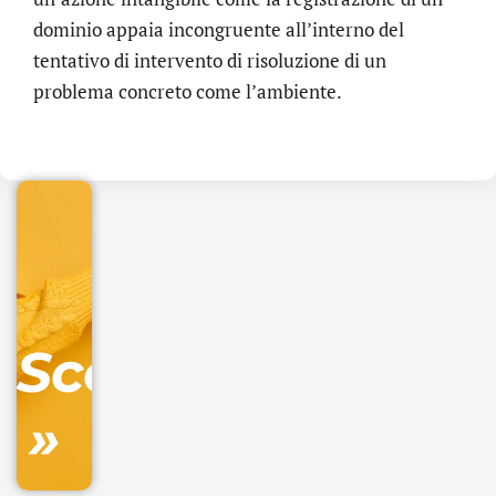
dominio appaia incongruente all’interno del
tentativo di intervento di risoluzione di un
.online
problema concreto come l’ambiente.
€
32.90
+
IVA/anno
Gestione
DNS
Scopri
inclusa
»
Ordina
ora »