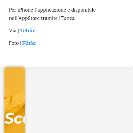
Per iPhone l’applicazione è disponibile
nell’AppStore tramite iTunes.
Via |
Telnic
.online
Foto |
Flickr
€
32.90
+
IVA/anno
Gestione
DNS
Scopri
inclusa
Ordina