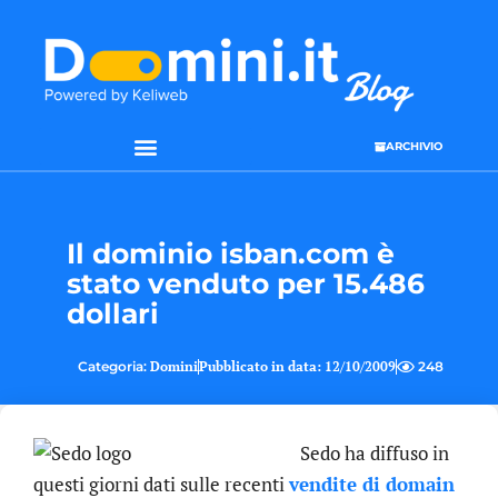
ARCHIVIO
SEO & WEB MARKETING
Il dominio isban.com è
stato venduto per 15.486
dollari
Categoria:
Domini
Pubblicato in data:
12/10/2009
248
Sedo ha diffuso in
questi giorni dati sulle recenti
vendite di domain