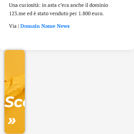
Una curiosità: in asta c’era anche il dominio
123.me ed è stato venduto per 1.800 euro.
.online
Via |
Domain Name News
€
32.90
+
IVA/anno
Gestione
DNS
Scopri
inclusa
»
Ordina
ora »