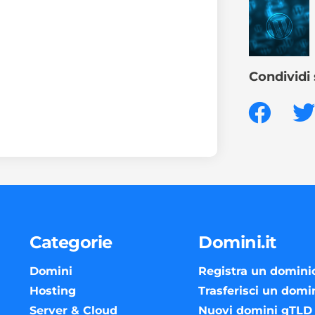
Condividi 
Categorie
Domini.it
Domini
Registra un domini
Hosting
Trasferisci un domi
Server & Cloud
Nuovi domini gTLD