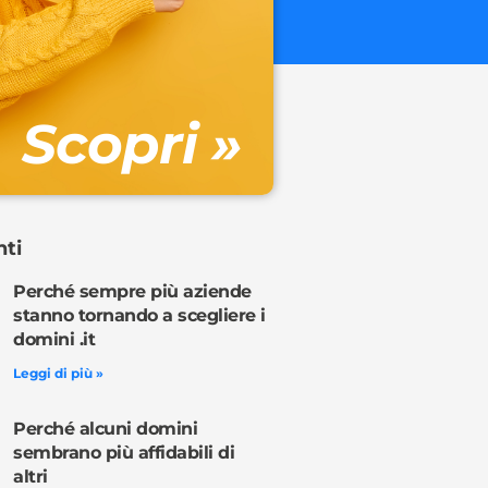
€ 32.90 + 
Gestione DN
Scopri »
Ordina o
nti
Perché sempre più aziende
stanno tornando a scegliere i
domini .it
Leggi di più »
Perché alcuni domini
sembrano più affidabili di
altri