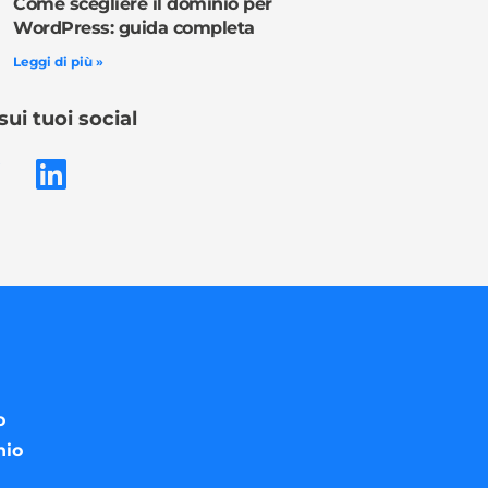
Come scegliere il dominio per
WordPress: guida completa
Leggi di più »
sui tuoi social
o
nio