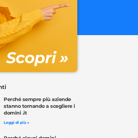
.onl
€ 32.90 + 
Gestione DN
Scopri »
Ordina o
nti
Perché sempre più aziende
stanno tornando a scegliere i
domini .it
Leggi di più »