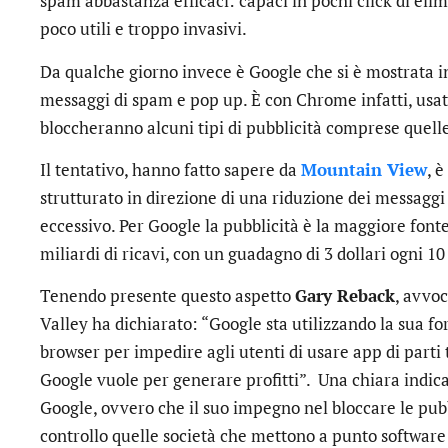
spam abbastanza efficaci: capaci in pochi click di el
poco utili e troppo invasivi.
Da qualche giorno invece è Google che si è mostrata in
messaggi di spam e pop up. È con Chrome infatti, usato
bloccheranno alcuni tipi di pubblicità comprese quelle
Il tentativo, hanno fatto sapere da
Mountain View
, 
strutturato in direzione di una riduzione dei messaggi 
eccessivo. Per Google la pubblicità è la maggiore fonte
miliardi di ricavi, con un guadagno di 3 dollari ogni 10
Tenendo presente questo aspetto
Gary Reback
, avvoc
Valley ha dichiarato: “Google sta utilizzando la sua fo
browser per impedire agli utenti di usare app di parti 
Google vuole per generare profitti”. Una chiara indic
Google, ovvero che il suo impegno nel bloccare le pubb
controllo quelle società che mettono a punto software