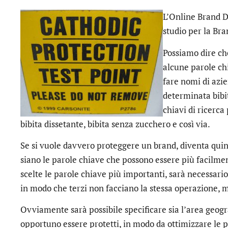
L’Online Brand D
studio per la Bra
Possiamo dire ch
alcune parole ch
fare nomi di azi
determinata bibit
chiavi di ricerca
bibita dissetante, bibita senza zucchero e così via.
Se si vuole davvero proteggere un brand, diventa quin
siano le parole chiave che possono essere più facilme
scelte le parole chiave più importanti, sarà necessario
in modo che terzi non facciano la stessa operazione, 
Ovviamente sarà possibile specificare sia l’area geogra
opportuno essere protetti, in modo da ottimizzare le p