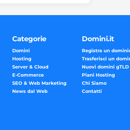
Categorie
Domini.it
Domini
Registra un domini
Hosting
Trasferisci un domi
Server & Cloud
Nuovi domini gTLD
E-Commerce
Piani Hosting
SEO & Web Marketing
Chi Siamo
News dal Web
Contatti