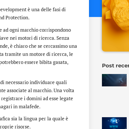
evelopment è una delle fasi di
nd Protection.
e ad ogni marchio corrispondono
iave nei motori di ricerca. Senza
ende, è chiaro che se cercassimo una
a tramite un motore di ricerca, le
 potrebbero essere bibita gasata,
Post rece
di necessario individuare quali
nte associate al marchio. Una volta
 registrare i domini ad esse legate
magari in malafede.
fica sia la lingua per la quale è
roprie risorse.