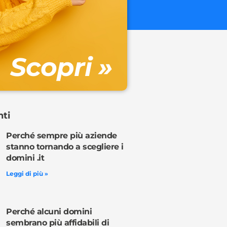
€ 32.90 + 
Gestione DN
Scopri »
Ordina o
nti
Perché sempre più aziende
stanno tornando a scegliere i
domini .it
Leggi di più »
Perché alcuni domini
sembrano più affidabili di