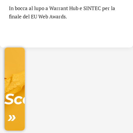
In bocca al lupo a Warrant Hub e SINTEC per la
finale del EU Web Awards.
.online
€
32.90
+
IVA/anno
Gestione
DNS
Scopri
inclusa
»
Ordina
ora »