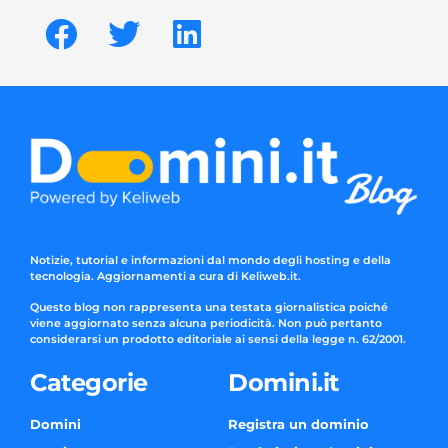
Notizie, tutorial e informazioni dal mondo degli hosting e della
tecnologia. Aggiornamenti a cura di Keliweb.it.
Questo blog non rappresenta una testata giornalistica poiché
viene aggiornato senza alcuna periodicità. Non può pertanto
considerarsi un prodotto editoriale ai sensi della legge n. 62/2001.
Categorie
Domini.it
Domini
Registra un dominio